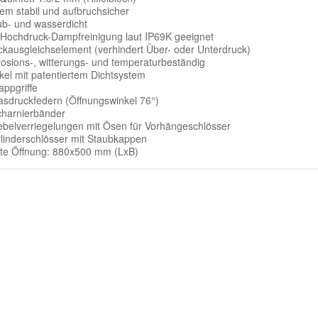
rem stabil und aufbruchsicher
ub- und wasserdicht
 Hochdruck-Dampfreinigung laut IP69K geeignet
ckausgleichselement (verhindert Über- oder Unterdruck)
rosions-, witterungs- und temperaturbeständig
kel mit patentiertem Dichtsystem
appgriffe
asdruckfedern (Öffnungswinkel 76°)
charnierbänder
ebelverriegelungen mit Ösen für Vorhängeschlösser
ylinderschlösser mit Staubkappen
hte Öffnung: 880x500 mm (LxB)