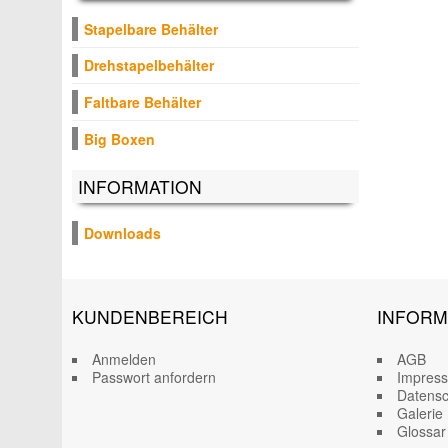
Stapelbare Behälter
Drehstapelbehälter
Faltbare Behälter
Big Boxen
INFORMATION
Downloads
KUNDENBEREICH
INFORM
Anmelden
AGB
Passwort anfordern
Impres
Datensc
Galerie
Glossar