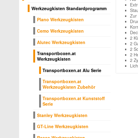
Ext
Werkzeugkisten Standardprogramm
Sta
Zur
Plano Werkzeugkisten
Dru
Kor
Cemo Werkzeugkisten
Dec
2 Kl
Alutec Werkzeugkisten
2 G
2 S
Transportboxen.at
2 H
Werkzeugkisten
2 Z
Lic
Transportboxen.at Alu Serie
Transportboxen.at
Werkzeugkisten Zubehör
Transportboxen.at Kunststoff
Serie
Stanley Werkzeugkisten
GT-Line Werkzeugkisten
Raaco Werkzeugkisten