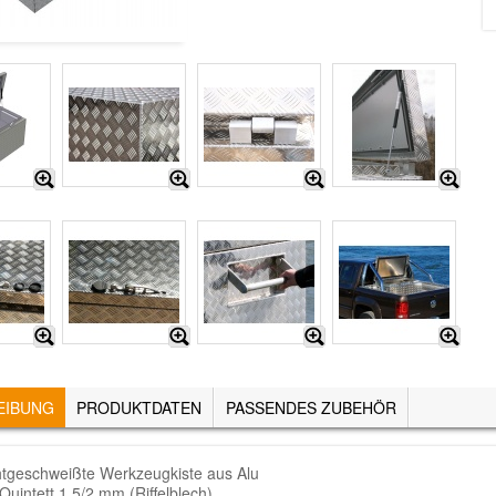
EIBUNG
(AKTIVER
PRODUKTDATEN
PASSENDES ZUBEHÖR
REITER)
htgeschweißte Werkzeugkiste aus Alu
Quintett 1.5/2 mm (Riffelblech)