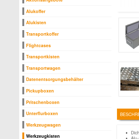
Alukoffer
Alukisten
Transportkoffer
Flightcases
Transportkisten
Transportwagen
Datenentsorgungsbehälter
Pickupboxen
Pritschenboxen
TABS
Unterflurboxen
BESCHR
Werkzeugwagen
Dic
Werkzeugkisten
Alu-