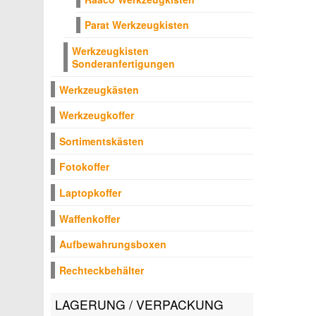
Parat Werkzeugkisten
Werkzeugkisten
Sonderanfertigungen
Werkzeugkästen
Werkzeugkoffer
Sortimentskästen
Fotokoffer
Laptopkoffer
Waffenkoffer
Aufbewahrungsboxen
Rechteckbehälter
LAGERUNG / VERPACKUNG