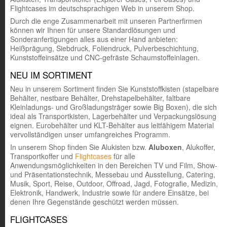
Flightcases im deutschsprachigen Web in unserem Shop.
Durch die enge Zusammenarbeit mit unseren Partnerfirmen
können wir Ihnen für unsere Standardlösungen und
Sonderanfertigungen alles aus einer Hand anbieten:
Heißprägung, Siebdruck, Foliendruck, Pulverbeschichtung,
Kunststoffeinsätze und CNC-gefräste Schaumstoffeinlagen.
NEU IM SORTIMENT
Neu in unserem Sortiment finden Sie Kunststoffkisten (stapelbare
Behälter, nestbare Behälter, Drehstapelbehälter, faltbare
Kleinladungs- und Großladungsträger sowie Big Boxen), die sich
ideal als Transportkisten, Lagerbehälter und Verpackungslösung
eignen. Eurobehälter und KLT-Behälter aus leitfähigem Material
vervollständigen unser umfangreiches Programm.
In unserem Shop finden Sie Alukisten bzw.
Aluboxen
, Alukoffer,
Transportkoffer und
Flightcases
für alle
Anwendungsmöglichkeiten in den Bereichen TV und Film, Show-
und Präsentationstechnik, Messebau und Ausstellung, Catering,
Musik, Sport, Reise, Outdoor, Offroad, Jagd, Fotografie, Medizin,
Elektronik, Handwerk, Industrie sowie für andere Einsätze, bei
denen Ihre Gegenstände geschützt werden müssen.
FLIGHTCASES