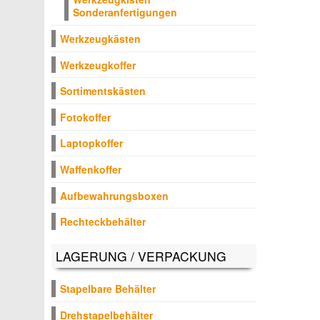
Sonderanfertigungen
Werkzeugkästen
Werkzeugkoffer
Sortimentskästen
Fotokoffer
Laptopkoffer
Waffenkoffer
Aufbewahrungsboxen
Rechteckbehälter
LAGERUNG / VERPACKUNG
Stapelbare Behälter
Drehstapelbehälter