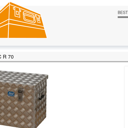
BES
 R 70