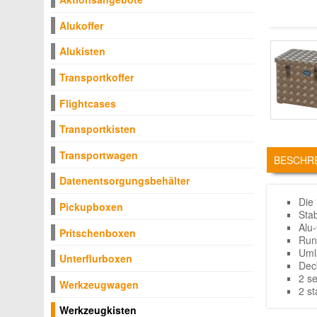
Alukoffer
Alukisten
Transportkoffer
Flightcases
Transportkisten
TABS
Transportwagen
BESCHR
Datenentsorgungsbehälter
Die
Pickupboxen
Sta
Alu-
Pritschenboxen
Run
Uml
Unterflurboxen
Dec
2 s
Werkzeugwagen
2 s
Werkzeugkisten