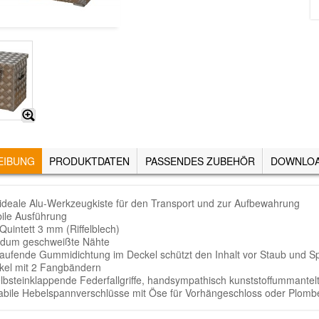
EIBUNG
(AKTIVER
PRODUKTDATEN
PASSENDES ZUBEHÖR
DOWNLO
REITER)
 ideale Alu-Werkzeugkiste für den Transport und zur Aufbewahrung
bile Ausführung
Quintett 3 mm (Riffelblech)
dum geschweißte Nähte
aufende Gummidichtung im Deckel schützt den Inhalt vor Staub und Sp
kel mit 2 Fangbändern
elbsteinklappende Federfallgriffe, handsympathisch kunststoffummante
tabile Hebelspannverschlüsse mit Öse für Vorhängeschloss oder Plomb