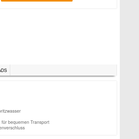
ADS
ritzwasser
lt für bequemen Transport
enverschluss