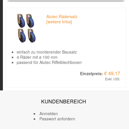
Bild
Produkt
Kurzbeschreibung
Einzelpreis
Alutec Rädersatz
[weitere Infos]
einfach zu montierender Bausatz
4 Räder mit ø 100 mm
passend für Alutec Riffelblechboxen
€ 49,17
Exkl. USt.
KUNDENBEREICH
Anmelden
Passwort anfordern