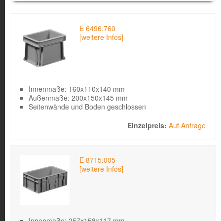
Bild
Produkt
Kurzbeschreibung
Einzelpreis
SEITEN
E 6496.760
[weitere Infos]
Innenmaße: 160x110x140 mm
Außenmaße: 200x150x145 mm
Seitenwände und Boden geschlossen
Auf Anfrage
E 8715.005
[weitere Infos]
Innenmaße: 257x158x117 mm