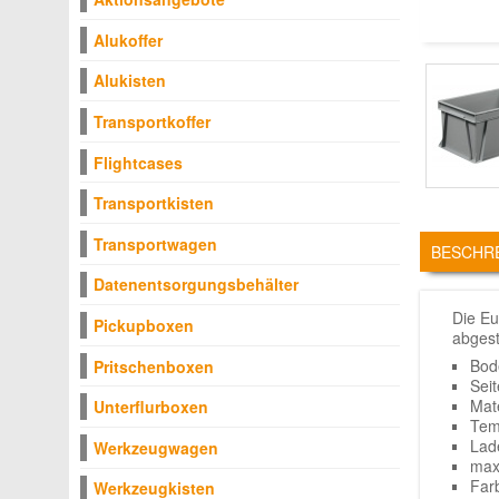
Alukoffer
Alukisten
Transportkoffer
Flightcases
Transportkisten
TABS
Transportwagen
BESCHR
Datenentsorgungsbehälter
Die Eu
Pickupboxen
abgest
Bod
Pritschenboxen
Sei
Mate
Unterflurboxen
Tem
Lade
Werkzeugwagen
max.
Far
Werkzeugkisten