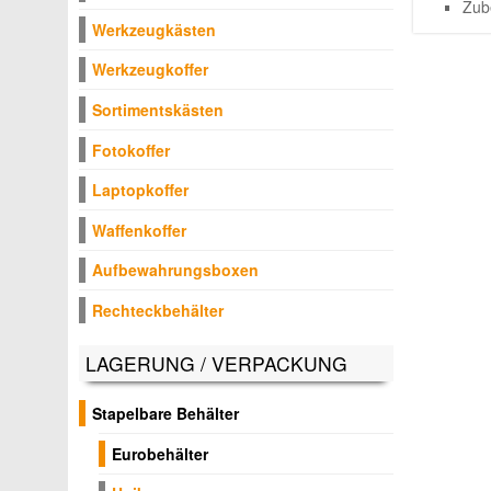
Zub
Werkzeugkästen
Werkzeugkoffer
Sortimentskästen
Fotokoffer
Laptopkoffer
Waffenkoffer
Aufbewahrungsboxen
Rechteckbehälter
LAGERUNG / VERPACKUNG
Stapelbare Behälter
Eurobehälter