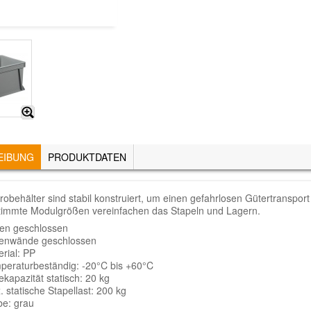
EIBUNG
(AKTIVER
PRODUKTDATEN
REITER)
robehälter sind stabil konstruiert, um einen gefahrlosen Gütertransp
immte Modulgrößen vereinfachen das Stapeln und Lagern.
en geschlossen
tenwände geschlossen
rial: PP
peraturbeständig: -20°C bis +60°C
kapazität statisch: 20 kg
 statische Stapellast: 200 kg
be: grau