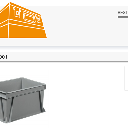
BES
001