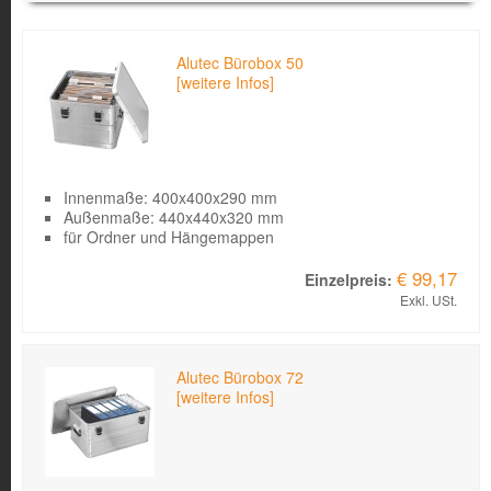
Bild
Produkt
Kurzbeschreibung
Einzelpreis
Alutec Bürobox 50
[weitere Infos]
Innenmaße: 400x400x290 mm
Außenmaße: 440x440x320 mm
für Ordner und Hängemappen
€ 99,17
Exkl. USt.
Alutec Bürobox 72
[weitere Infos]