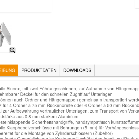
EIBUNG
(AKTIVER
PRODUKTDATEN
DOWNLOADS
REITER)
bile Alubox, mit zwei Führungsschienen, zur Aufnahme von Hängemap
ehmbarer Deckel für den schnellen Zugriff auf Unterlagen
können auch Ordner und Hängemappen gemeinsam transportiert werd
tz für 4 Ordner à 75 mm Rückenbreite oder 6 Ordner à 50 mm Rückenbre
al zur Aufbewahrung vertraulicher Unterlagen, zum Transport von Verk
dstärke aus 0.8 mm starkem Aluminium
bsteinklappende Sicherheitshandgriffe, handsympathisch kunststoffum
bile Klapphebelverschlüsse mit Bohrungen (5 mm) für Vorhängeschlos
bereitet für die Montage von Zylinderschlössern (Zubehör)
aufende Gummidichtung im Kastenprofil schützt den Inhalt vor Staub u