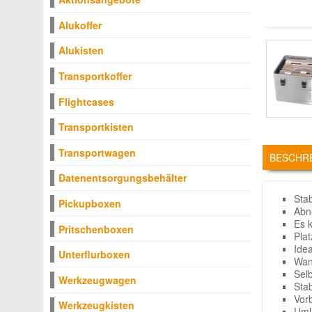
Alukoffer
Alukisten
Transportkoffer
Flightcases
Transportkisten
TABS
Transportwagen
BESCHR
Datenentsorgungsbehälter
Sta
Pickupboxen
Abn
Es 
Pritschenboxen
Pla
Ide
Unterflurboxen
Wan
Sel
Werkzeugwagen
Sta
Vor
Werkzeugkisten
Uml