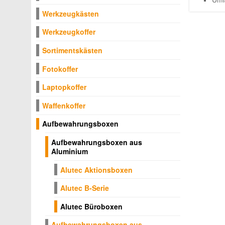
Werkzeugkästen
Werkzeugkoffer
Sortimentskästen
Fotokoffer
Laptopkoffer
Waffenkoffer
Aufbewahrungsboxen
Aufbewahrungsboxen aus
Aluminium
Alutec Aktionsboxen
Alutec B-Serie
Alutec Büroboxen
Aufbewahrungsboxen aus