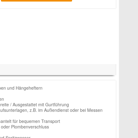
pen und Hängeheftern
en
ite / Ausgestattet mit Gurtführung
aufsunterlagen, z.B. im Außendienst oder bei Messen
mantelt für bequemen Transport
s oder Plombenverschluss
nd Spritzwasser