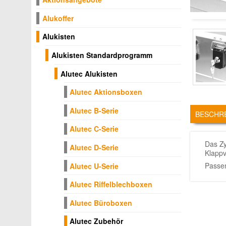
Alukoffer
Alukisten
Alukisten Standardprogramm
Alutec Alukisten
Alutec Aktionsboxen
TABS
Alutec B-Serie
BESCHR
Alutec C-Serie
Das Zy
Alutec D-Serie
Klappv
Passen
Alutec U-Serie
Alutec Riffelblechboxen
Alutec Büroboxen
Alutec Zubehör