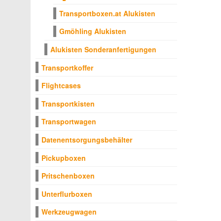
Transportboxen.at Alukisten
Gmöhling Alukisten
Alukisten Sonderanfertigungen
Transportkoffer
Flightcases
Transportkisten
Transportwagen
Datenentsorgungsbehälter
Pickupboxen
Pritschenboxen
Unterflurboxen
Werkzeugwagen