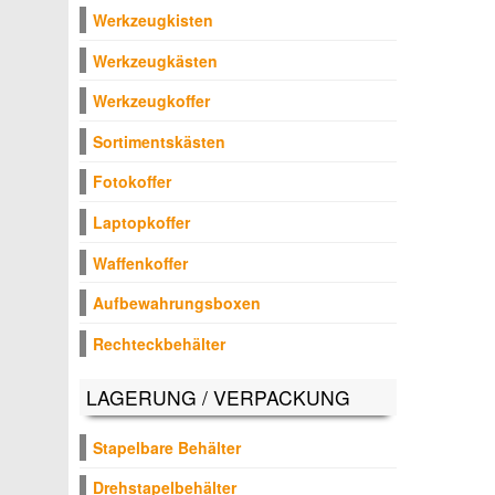
Werkzeugkisten
Werkzeugkästen
Werkzeugkoffer
Sortimentskästen
Fotokoffer
Laptopkoffer
Waffenkoffer
Aufbewahrungsboxen
Rechteckbehälter
LAGERUNG / VERPACKUNG
Stapelbare Behälter
Drehstapelbehälter