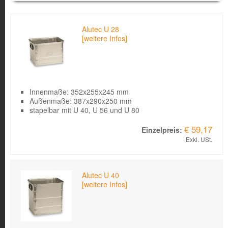
Bild
Produkt
Kurzbeschreibung
Einzelpreis
Alutec U 28
[weitere Infos]
Innenmaße: 352x255x245 mm
Außenmaße: 387x290x250 mm
stapelbar mit U 40, U 56 und U 80
€ 59,17
Exkl. USt.
Alutec U 40
[weitere Infos]