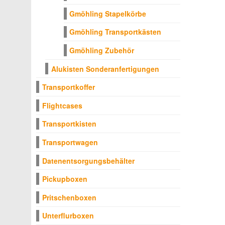
Gmöhling Stapelkörbe
Gmöhling Transportkästen
Gmöhling Zubehör
Alukisten Sonderanfertigungen
Transportkoffer
Flightcases
Transportkisten
Transportwagen
Datenentsorgungsbehälter
Pickupboxen
Pritschenboxen
Unterflurboxen