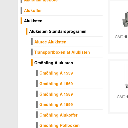
Alukoffer
Alukisten
Alukisten Standardprogramm
GMÖHL
Alutec Alukisten
Transportboxen.at Alukisten
Gmöhling Alukisten
Gmöhling A 1539
Gmöhling A 1569
Gmöhling A 1589
GMÖH
Gmöhling A 1599
Gmöhling Alukoffer
Gmöhling Rollboxen