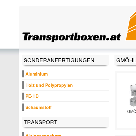
Direkt zum Inhalt
SONDERANFERTIGUNGEN
GMÖHL
Aluminium
Holz und Polypropylen
PE-HD
Schaumstoff
GMÖ
TRANSPORT
Aktionsangebote