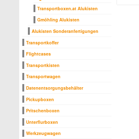
Transportboxen.at Alukisten
Gmöhling Alukisten
Alukisten Sonderanfertigungen
Transportkoffer
Flightcases
Transportkisten
Transportwagen
Datenentsorgungsbehälter
Pickupboxen
Pritschenboxen
Unterflurboxen
Werkzeugwagen