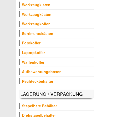
Werkzeugkisten
Werkzeugkästen
Werkzeugkoffer
Sortimentskästen
Fotokoffer
Laptopkoffer
Waffenkoffer
Aufbewahrungsboxen
Rechteckbehälter
LAGERUNG / VERPACKUNG
Stapelbare Behälter
Drehstapelbehälter