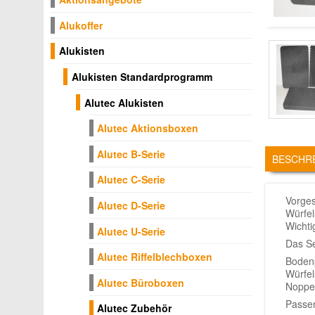
Alukoffer
Alukisten
Alukisten Standardprogramm
Alutec Alukisten
Alutec Aktionsboxen
TABS
Alutec B-Serie
BESCHR
Alutec C-Serie
Vorges
Alutec D-Serie
Würfel
Wichti
Alutec U-Serie
Das Se
Alutec Riffelblechboxen
Boden
Würfe
Alutec Büroboxen
Noppe
Passen
Alutec Zubehör