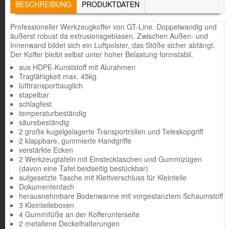
TABS
BESCHREIBUNG
(AKTIVER
PRODUKTDATEN
REITER)
Professioneller Werkzeugkoffer von GT-Line. Doppelwandig und
äußerst robust da extrusionsgeblasen. Zwischen Außen- und
Innenwand bildet sich ein Luftpolster, das Stöße sicher abfängt.
Der Koffer bleibt selbst unter hoher Belastung formstabil.
aus HDPE-Kunststoff mit Alurahmen
Tragfähigkeit max. 45kg
lufttransporttauglich
stapelbar
schlagfest
temperaturbeständig
säurebeständig
2 große kugelgelagerte Transportrollen und Teleskopgriff
2 klappbare, gummierte Handgriffe
verstärkte Ecken
2 Werkzeugtafeln mit Einstecktaschen und Gummizügen
(davon eine Tafel beidseitig bestückbar)
aufgesetzte Tasche mit Klettverschluss für Kleinteile
Dokumentenfach
herausnehmbare Bodenwanne mit vorgestanztem Schaumstoff
3 Kleinteileboxen
4 Gummifüße an der Kofferunterseite
2 metallene Deckelhalterungen