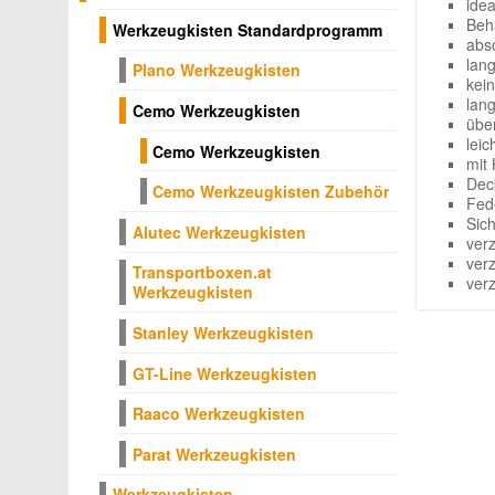
ide
Beh
Werkzeugkisten Standardprogramm
abs
lang
Plano Werkzeugkisten
kei
lan
Cemo Werkzeugkisten
übe
lei
Cemo Werkzeugkisten
mit
Dec
Cemo Werkzeugkisten Zubehör
Fed
Sic
Alutec Werkzeugkisten
verz
verz
Transportboxen.at
ver
Werkzeugkisten
Stanley Werkzeugkisten
GT-Line Werkzeugkisten
Raaco Werkzeugkisten
Parat Werkzeugkisten
Werkzeugkisten