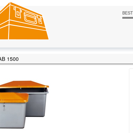
BES
B 1500