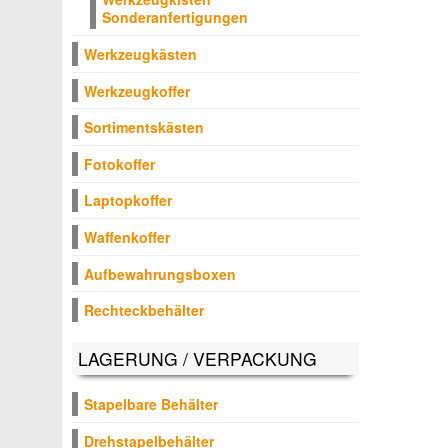
Sonderanfertigungen
Werkzeugkästen
Werkzeugkoffer
Sortimentskästen
Fotokoffer
Laptopkoffer
Waffenkoffer
Aufbewahrungsboxen
Rechteckbehälter
LAGERUNG / VERPACKUNG
Stapelbare Behälter
Drehstapelbehälter