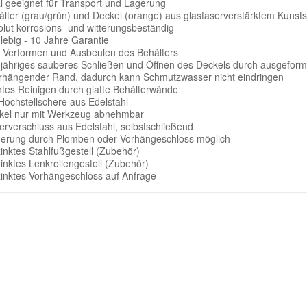
al geeignet für Transport und Lagerung
älter (grau/grün) und Deckel (orange) aus glasfaserverstärktem Kunsts
olut korrosions- und witterungsbeständig
lebig - 10 Jahre Garantie
n Verformen und Ausbeulen des Behälters
gjähriges sauberes Schließen und Öffnen des Deckels durch ausgeform
rhängender Rand, dadurch kann Schmutzwasser nicht eindringen
chtes Reinigen durch glatte Behälterwände
 Hochstellschere aus Edelstahl
kel nur mit Werkzeug abnehmbar
erverschluss aus Edelstahl, selbstschließend
herung durch Plomben oder Vorhängeschloss möglich
inktes Stahlfußgestell (Zubehör)
inktes Lenkrollengestell (Zubehör)
zinktes Vorhängeschloss auf Anfrage