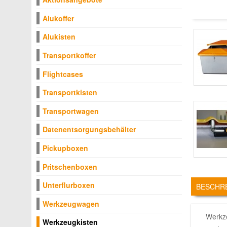
Alukoffer
Alukisten
Transportkoffer
Flightcases
Transportkisten
Transportwagen
Datenentsorgungsbehälter
Pickupboxen
Pritschenboxen
TABS
Unterflurboxen
BESCHR
Werkzeugwagen
Werkze
Werkzeugkisten