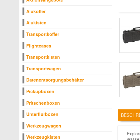
Alukoffer
Alukisten
Transportkoffer
Flightcases
Transportkisten
Transportwagen
Datenentsorgungsbehälter
Pickupboxen
Pritschenboxen
TABS
Unterflurboxen
BESCHR
Werkzeugwagen
Explor
Werkzeugkisten
wasser