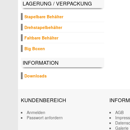
LAGERUNG / VERPACKUNG
Stapelbare Behälter
Drehstapelbehälter
Faltbare Behälter
Big Boxen
INFORMATION
Downloads
KUNDENBEREICH
INFORM
Anmelden
AGB
Passwort anfordern
Impres
Datensc
Galerie