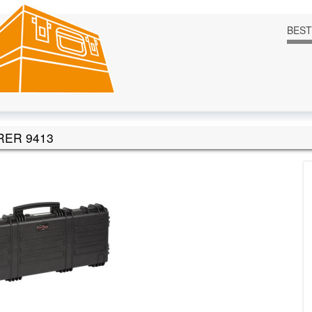
BES
RER 9413