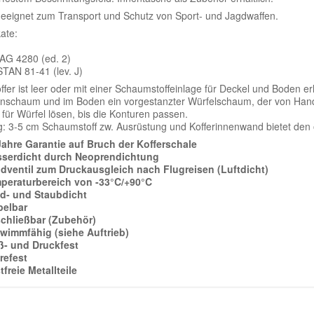
geeignet zum Transport und Schutz von Sport- und Jagdwaffen.
kate:
AG 4280 (ed. 2)
TAN 81-41 (lev. J)
ffer ist leer oder mit einer Schaumstoffeinlage für Deckel und Boden er
schaum und im Boden ein vorgestanzter Würfelschaum, der von Hand l
 für Würfel lösen, bis die Konturen passen.
g: 3-5 cm Schaumstoff zw. Ausrüstung und Kofferinnenwand bietet den 
Jahre Garantie auf Bruch der Kofferschale
serdicht durch Neoprendichtung
dventil zum Druckausgleich nach Flugreisen (Luftdicht)
peraturbereich von -33°C/+90°C
d- und Staubdicht
pelbar
chließbar (Zubehör)
wimmfähig (siehe Auftrieb)
ß- und Druckfest
refest
tfreie Metallteile