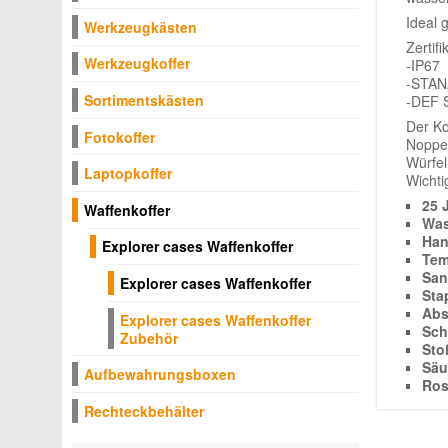
Ideal 
Werkzeugkästen
Zertifi
Werkzeugkoffer
-IP67
-STAN
Sortimentskästen
-DEF S
Der Ko
Fotokoffer
Noppen
Würfel
Laptopkoffer
Wichti
25 
Waffenkoffer
Was
Han
Explorer cases Waffenkoffer
Tem
San
Explorer cases Waffenkoffer
Sta
Abs
Explorer cases Waffenkoffer
Sch
Zubehör
Sto
Säu
Aufbewahrungsboxen
Ros
Rechteckbehälter