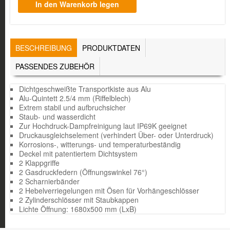
TABS
BESCHREIBUNG
(AKTIVER
PRODUKTDATEN
REITER)
PASSENDES ZUBEHÖR
Dichtgeschweißte Transportkiste aus Alu
Alu-Quintett 2.5/4 mm (Riffelblech)
Extrem stabil und aufbruchsicher
Staub- und wasserdicht
Zur Hochdruck-Dampfreinigung laut IP69K geeignet
Druckausgleichselement (verhindert Über- oder Unterdruck)
Korrosions-, witterungs- und temperaturbeständig
Deckel mit patentiertem Dichtsystem
2 Klappgriffe
2 Gasdruckfedern (Öffnungswinkel 76°)
2 Scharnierbänder
2 Hebelverriegelungen mit Ösen für Vorhängeschlösser
2 Zylinderschlösser mit Staubkappen
Lichte Öffnung: 1680x500 mm (LxB)