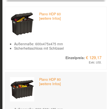
Bild
Produkt
Kurzbeschreibung
Einzelpreis
Plano HDP 60
[weitere Infos]
Außenmaße: 600x475x475 mm
Sicherheitsschloss mit Schlüssel
€ 129,17
Exkl. USt.
Plano HDP 80
[weitere Infos]