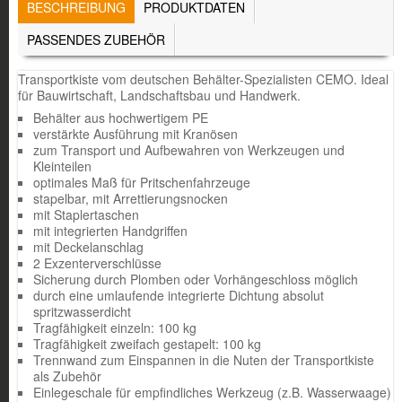
TABS
BESCHREIBUNG
(AKTIVER
PRODUKTDATEN
REITER)
PASSENDES ZUBEHÖR
Transportkiste vom deutschen Behälter-Spezialisten CEMO. Ideal
für Bauwirtschaft, Landschaftsbau und Handwerk.
Behälter aus hochwertigem PE
verstärkte Ausführung mit Kranösen
zum Transport und Aufbewahren von Werkzeugen und
Kleinteilen
optimales Maß für Pritschenfahrzeuge
stapelbar, mit Arrettierungsnocken
mit Staplertaschen
mit integrierten Handgriffen
mit Deckelanschlag
2 Exzenterverschlüsse
Sicherung durch Plomben oder Vorhängeschloss möglich
durch eine umlaufende integrierte Dichtung absolut
spritzwasserdicht
Tragfähigkeit einzeln: 100 kg
Tragfähigkeit zweifach gestapelt: 100 kg
Trennwand zum Einspannen in die Nuten der Transportkiste
als Zubehör
Einlegeschale für empfindliches Werkzeug (z.B. Wasserwaage)