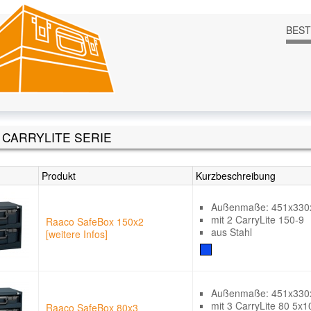
BES
CARRYLITE SERIE
Produkt
Kurzbeschreibung
Außenmaße: 451x33
mit 2 CarryLite 150-9
Raaco SafeBox 150x2
aus Stahl
[weitere Infos]
Außenmaße: 451x33
mit 3 CarryLite 80 5x1
Raaco SafeBox 80x3