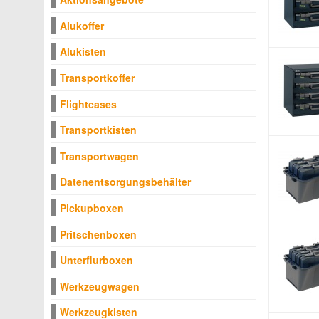
Alukoffer
Alukisten
Transportkoffer
Flightcases
Transportkisten
Transportwagen
Datenentsorgungsbehälter
Pickupboxen
Pritschenboxen
Unterflurboxen
Werkzeugwagen
Werkzeugkisten