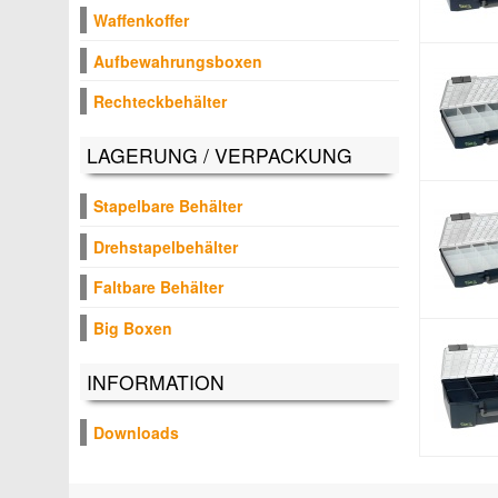
Waffenkoffer
Aufbewahrungsboxen
Rechteckbehälter
LAGERUNG / VERPACKUNG
Stapelbare Behälter
Drehstapelbehälter
Faltbare Behälter
Big Boxen
INFORMATION
Downloads