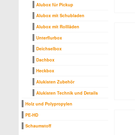
Alubox für Pickup
Alubox mit Schubladen
Alubox mit Rollläden
Unterflurbox
Deichselbox
Dachbox
Heckbox
Alukisten Zubehör
Alukisten Technik und Details
Holz und Polypropylen
PE-HD
Schaumstoff