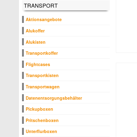
TRANSPORT
Aktionsangebote
Alukoffer
Alukisten
Transportkoffer
Flightcases
Transportkisten
Transportwagen
Datenentsorgungsbehälter
Pickupboxen
Pritschenboxen
Unterflurboxen