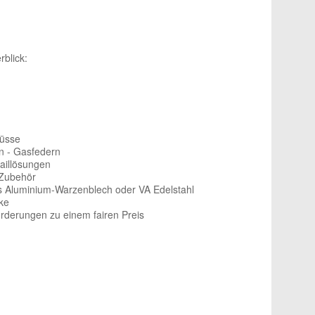
rblick:
lüsse
n - Gasfedern
taillösungen
Zubehör
 Aluminium-Warzenblech oder VA Edelstahl
ke
orderungen zu einem fairen Preis