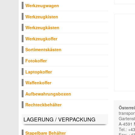
Werkzeugwagen
Werkzeugkisten
Werkzeugkästen
Werkzeugkoffer
Sortimentskästen
Fotokoffer
Laptopkoffer
Waffenkoffer
Aufbewahrungsboxen
Rechteckbehälter
Österre
transpor
Gartenst
LAGERUNG / VERPACKUNG
A-4591 
Tel.: +4
Stapelbare Behälter
Fax: +43