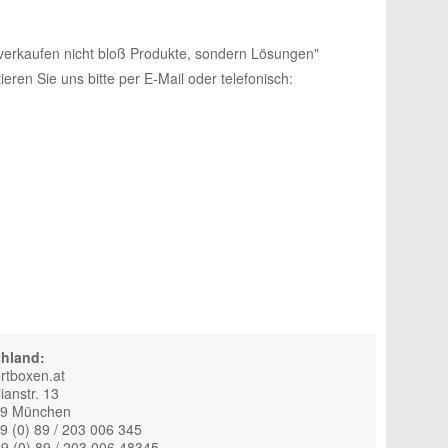
verkaufen nicht bloß Produkte, sondern Lösungen"
eren Sie uns bitte per E-Mail oder telefonisch:
hland:
rtboxen.at
ianstr. 13
39 München
49 (0) 89 / 203 006 345
9 (0) 89 / 203 006 48345