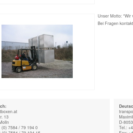
Unser Motto: "Wir 
Bei Fragen kontakti
ich:
Deutsc
tboxen.at
transpo
r. 13
Maximil
Molln
D-805
3 (0) 7584 / 79 194 0
Tel.: +
 (0) 7584 / 79 194 15
Fax: +4