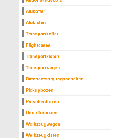
Alukoffer
Alukisten
Transportkoffer
Flightcases
Transportkisten
Transportwagen
Datenentsorgungsbehälter
Pickupboxen
Pritschenboxen
Unterflurboxen
Werkzeugwagen
Werkzeugkisten