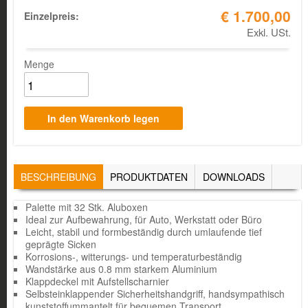
€ 1.700,00
Einzelpreis:
Exkl. USt.
Menge
TABS
BESCHREIBUNG
(AKTIVER
PRODUKTDATEN
DOWNLOADS
REITER)
Palette mit 32 Stk. Aluboxen
Ideal zur Aufbewahrung, für Auto, Werkstatt oder Büro
Leicht, stabil und formbeständig durch umlaufende tief
geprägte Sicken
Korrosions-, witterungs- und temperaturbeständig
Wandstärke aus 0.8 mm starkem Aluminium
Klappdeckel mit Aufstellscharnier
Selbsteinklappender Sicherheitshandgriff, handsympathisch
kunststoffummantelt für bequemen Transport