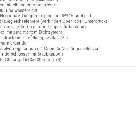
rem stabil und aufbruchsicher
ub- und wasserdicht
 Hochdruck-Dampfreinigung laut IP69K geeignet
ckausgleichselement (verhindert Über- oder Unterdruck)
rosions-, witterungs- und temperaturbeständig
kel mit patentiertem Dichtsystem
asdruckfedern (Öffnungswinkel 76°)
charnierbänder
ebelverriegelungen mit Ösen für Vorhängeschlösser
ylinderschlösser mit Staubkappen
hte Öffnung: 1530x500 mm (LxB)