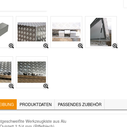
EIBUNG
(AKTIVER
PRODUKTDATEN
PASSENDES ZUBEHÖR
REITER)
htgeschweißte Werkzeugkiste aus Alu
Quintett 2.5/4 mm (Riffelblech)