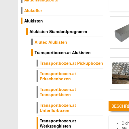
Alukoffer
Alukisten
Alukisten Standardprogramm
Alutec Alukisten
Transportboxen.at Alukisten
Transportboxen.at Pickupboxen
Transportboxen.at
Pritschenboxen
Transportboxen.at
Transportkisten
TABS
Transportboxen.at
BESCHR
Unterflurboxen
Transportboxen.at
Dic
Werkzeugkisten
Alu-