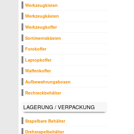
Werkzeugkisten
Werkzeugkästen
Werkzeugkoffer
Sortimentskästen
Fotokoffer
Laptopkoffer
Waffenkoffer
Aufbewahrungsboxen
Rechteckbehälter
LAGERUNG / VERPACKUNG
Stapelbare Behälter
Drehstapelbehälter