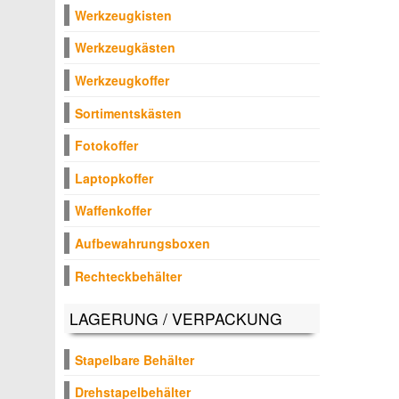
Werkzeugkisten
Werkzeugkästen
Werkzeugkoffer
Sortimentskästen
Fotokoffer
Laptopkoffer
Waffenkoffer
Aufbewahrungsboxen
Rechteckbehälter
LAGERUNG / VERPACKUNG
Stapelbare Behälter
Drehstapelbehälter