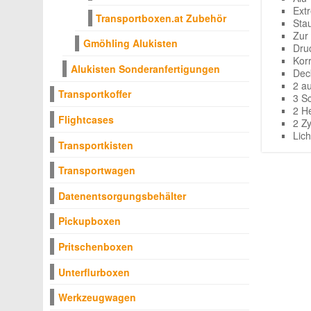
Ext
Transportboxen.at Zubehör
Sta
Zur
Gmöhling Alukisten
Dru
Kor
Alukisten Sonderanfertigungen
Dec
2 a
Transportkoffer
3 S
2 H
Flightcases
2 Z
Lic
Transportkisten
Transportwagen
Datenentsorgungsbehälter
Pickupboxen
Pritschenboxen
Unterflurboxen
Werkzeugwagen