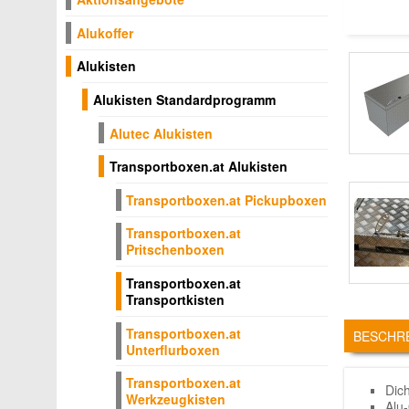
Alukoffer
Alukisten
Alukisten Standardprogramm
Alutec Alukisten
Transportboxen.at Alukisten
Transportboxen.at Pickupboxen
Transportboxen.at
Pritschenboxen
Transportboxen.at
Transportkisten
TABS
Transportboxen.at
BESCHR
Unterflurboxen
Transportboxen.at
Dic
Werkzeugkisten
Alu-