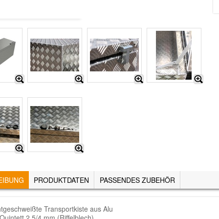
EIBUNG
(AKTIVER
PRODUKTDATEN
PASSENDES ZUBEHÖR
REITER)
htgeschweißte Transportkiste aus Alu
Quintett 2.5/4 mm (Riffelblech)