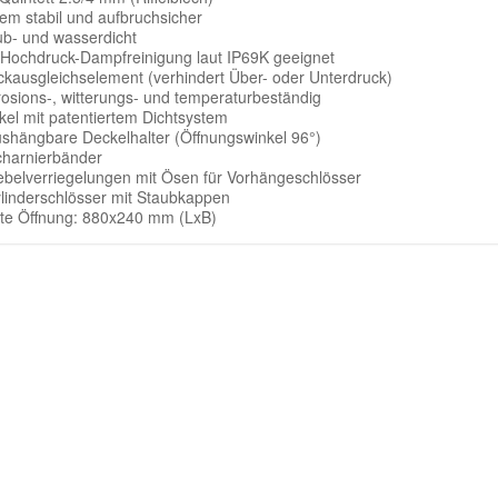
rem stabil und aufbruchsicher
ub- und wasserdicht
 Hochdruck-Dampfreinigung laut IP69K geeignet
ckausgleichselement (verhindert Über- oder Unterdruck)
rosions-, witterungs- und temperaturbeständig
kel mit patentiertem Dichtsystem
ushängbare Deckelhalter (Öffnungswinkel 96°)
charnierbänder
ebelverriegelungen mit Ösen für Vorhängeschlösser
ylinderschlösser mit Staubkappen
hte Öffnung: 880x240 mm (LxB)