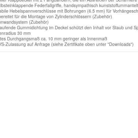
elbsteinklappende Federfallgriffe, handsympathisch kunststoffummante
tabile Hebelspannverschlüsse mit Bohrungen (6.5 mm) für Vorhängesc
bereitet für die Montage von Zylinderschlössern (Zubehör)
nnwandsystem (Zubehör)
aufende Gummidichtung im Deckel schützt den Inhalt vor Staub und Sp
enradius 30 mm
htes Durchgangsmaß ca. 10 mm geringer als Innenmaß
S-Zulassung auf Anfrage (siehe Zertifikate oben unter "Downloads")