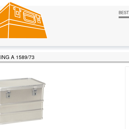
BES
NG A 1589/73