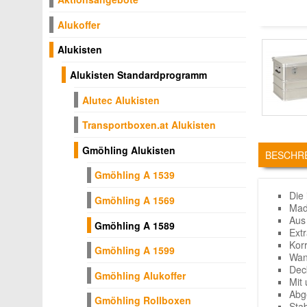
Alukoffer
Alukisten
Alukisten Standardprogramm
Alutec Alukisten
Transportboxen.at Alukisten
TABS
Gmöhling Alukisten
BESCHR
Gmöhling A 1539
Die
Gmöhling A 1569
Mad
Aus
Gmöhling A 1589
Ext
Kor
Gmöhling A 1599
Wan
Dec
Gmöhling Alukoffer
Mit
Abg
Gmöhling Rollboxen
Sta