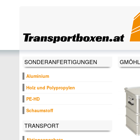
Direkt zum Inhalt
SONDERANFERTIGUNGEN
GMÖHLI
Aluminium
Holz und Polypropylen
PE-HD
Schaumstoff
TRANSPORT
Aktionsangebote