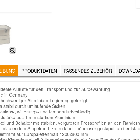
EIBUNG
(AKTIVER
PRODUKTDATEN
PASSENDES ZUBEHÖR
DOWNLO
REITER)
 ideale Alukiste für den Transport und zur Aufbewahrung
e in Germany
 hochwertiger Aluminium-Legierung gefertigt
ra stabil durch umlaufende Sicken
rosions-, witterungs- und temperaturbeständig
dstärke aus 1 mm starkem Aluminium
kel und Behälter mit stabilen, vergüteten Pressprofilen an den Ränder
 umlaufendem Stapelrand, kann daher müheloser gestapelt und entstape
estimmt auf Europalettenmaß 1200x800 mm
biler Klappdeckel mit 2 Fangbändern, die ein Ausreißen der Scharniere