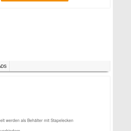
ADS
n
lt werden als Behälter mit Stapelecken
 verhindern