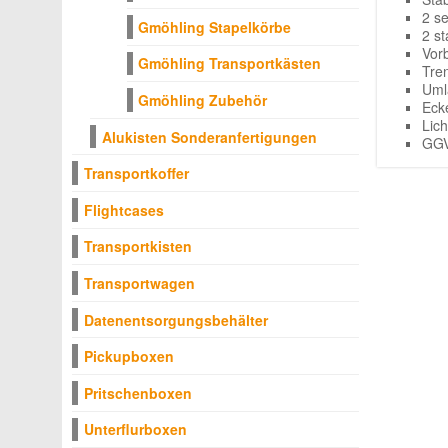
2 s
Gmöhling Stapelkörbe
2 s
Vor
Gmöhling Transportkästen
Tre
Uml
Gmöhling Zubehör
Eck
Lic
Alukisten Sonderanfertigungen
GGV
Transportkoffer
Flightcases
Transportkisten
Transportwagen
Datenentsorgungsbehälter
Pickupboxen
Pritschenboxen
Unterflurboxen