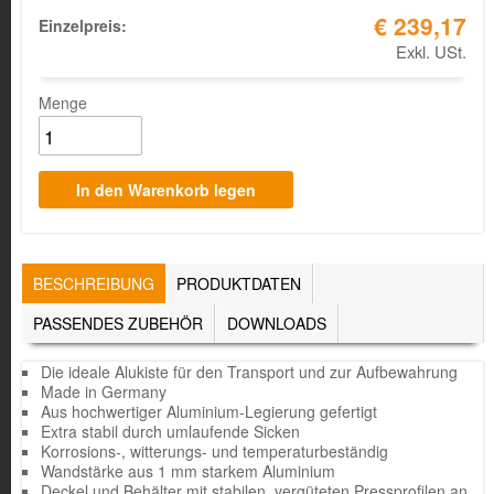
€ 239,17
Einzelpreis:
Exkl. USt.
Menge
TABS
BESCHREIBUNG
(AKTIVER
PRODUKTDATEN
REITER)
PASSENDES ZUBEHÖR
DOWNLOADS
Die ideale Alukiste für den Transport und zur Aufbewahrung
Made in Germany
Aus hochwertiger Aluminium-Legierung gefertigt
Extra stabil durch umlaufende Sicken
Korrosions-, witterungs- und temperaturbeständig
Wandstärke aus 1 mm starkem Aluminium
Deckel und Behälter mit stabilen, vergüteten Pressprofilen an