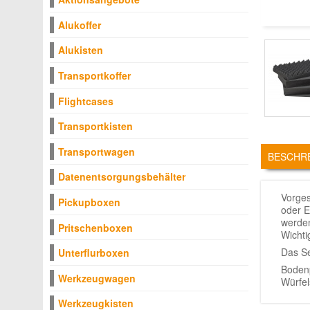
Alukoffer
Alukisten
Transportkoffer
Flightcases
Transportkisten
TABS
Transportwagen
BESCHR
Datenentsorgungsbehälter
Vorges
Pickupboxen
oder E
werden
Pritschenboxen
Wichti
Das Se
Unterflurboxen
Boden
Werkzeugwagen
Würfe
Werkzeugkisten