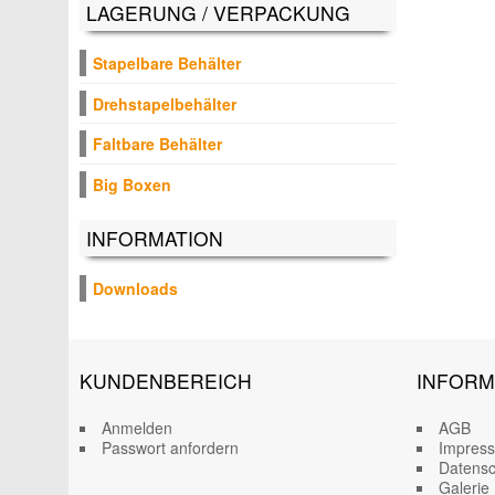
LAGERUNG / VERPACKUNG
Stapelbare Behälter
Drehstapelbehälter
Faltbare Behälter
Big Boxen
INFORMATION
Downloads
KUNDENBEREICH
INFORM
Anmelden
AGB
Passwort anfordern
Impres
Datensc
Galerie