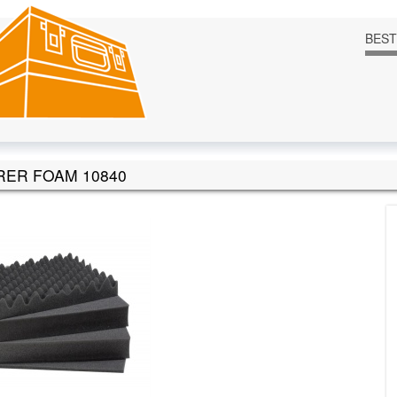
BES
RER FOAM 10840