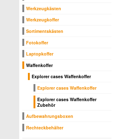
Werkzeugkästen
Werkzeugkoffer
Sortimentskästen
Fotokoffer
Laptopkoffer
Waffenkoffer
Explorer cases Waffenkoffer
Explorer cases Waffenkoffer
Explorer cases Waffenkoffer
Zubehör
Aufbewahrungsboxen
Rechteckbehälter