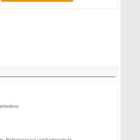
derbodens
eln, Rollenlagerung und Fadenschutz