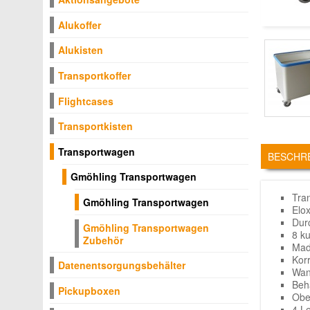
Alukoffer
Alukisten
Transportkoffer
Flightcases
Transportkisten
TABS
Transportwagen
BESCHR
Gmöhling Transportwagen
Tra
Gmöhling Transportwagen
Elox
Dur
Gmöhling Transportwagen
8 k
Zubehör
Mad
Kor
Datenentsorgungsbehälter
Wan
Beh
Pickupboxen
Obe
4 L