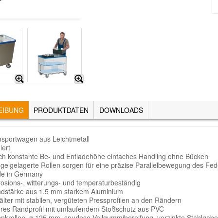
EIBUNG
(AKTIVER
PRODUKTDATEN
DOWNLOADS
REITER)
nsportwagen aus Leichtmetall
iert
ch konstante Be- und Entladehöhe einfaches Handling ohne Bücken
ugelgelagerte Rollen sorgen für eine präzise Parallelbewegung des Fe
e in Germany
rosions-, witterungs- und temperaturbeständig
dstärke aus 1.5 mm starkem Aluminium
älter mit stabilen, vergüteten Pressprofilen an den Rändern
res Randprofil mit umlaufendem Stoßschutz aus PVC
enkrollen, ø 125 mm, spurlose Vollgummibereifung, verzinkte Stahlgab