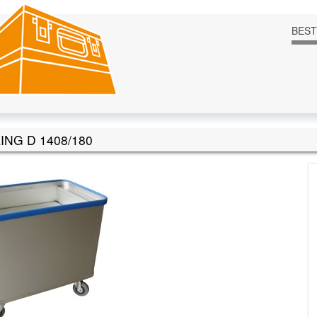
BES
NG D 1408/180