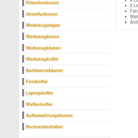
Pritschenboxen
2 L
Fah
Unterflurboxen
Wei
Änd
Werkzeugwagen
Werkzeugkisten
Werkzeugkästen
Werkzeugkoffer
Sortimentskästen
Fotokoffer
Laptopkoffer
Waffenkoffer
Aufbewahrungsboxen
Rechteckbehälter