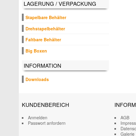
LAGERUNG / VERPACKUNG
Stapelbare Behälter
Drehstapelbehälter
Faltbare Behälter
Big Boxen
INFORMATION
Downloads
KUNDENBEREICH
INFORM
Anmelden
AGB
Passwort anfordern
Impres
Datensc
Galerie