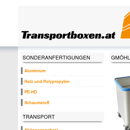
Direkt zum Inhalt
SONDERANFERTIGUNGEN
GMÖHLI
Aluminium
Holz und Polypropylen
PE-HD
Schaumstoff
TRANSPORT
Aktionsangebote