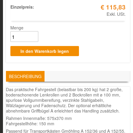
€ 115,83
Einzelpreis:
Exkl. USt.
Menge
TABS
BESCHREIBUNG
(AKTIVER
REITER)
Das praktische Fahrgestell (belastbar bis 200 kg) hat 2 große,
bodenschonende Lenkrollen und 2 Bockrollen mit ø 100 mm,
spurlose Vollgummibereifung, verzinkte Stahlgabeln,
Wälzlagerung und Fadenschutz. Der optional erhältliche
abnehmbare Griffbügel A erleichtert das Handling zusätzlich.
Rahmen Innenmaße: 575x370 mm
Fahrgestellhöhe: 150 mm
Passend für Transportkästen Gmöhling A 152/36 und A 152/55.