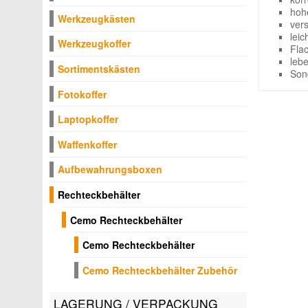
hohe
Werkzeugkästen
vers
lei
Werkzeugkoffer
Fla
leb
Sortimentskästen
Son
Fotokoffer
Laptopkoffer
Waffenkoffer
Aufbewahrungsboxen
Rechteckbehälter
Cemo Rechteckbehälter
Cemo Rechteckbehälter
Cemo Rechteckbehälter Zubehör
LAGERUNG / VERPACKUNG