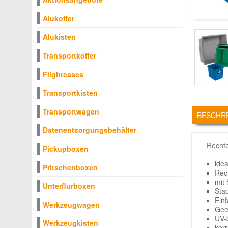
Alukoffer
Alukisten
Transportkoffer
Flightcases
Transportkisten
TABS
Transportwagen
BESCHR
Datenentsorgungsbehälter
Rechte
Pickupboxen
idea
Pritschenboxen
Rec
mit
Unterflurboxen
Stap
Ein
Werkzeugwagen
Gee
UV-
Werkzeugkisten
kor