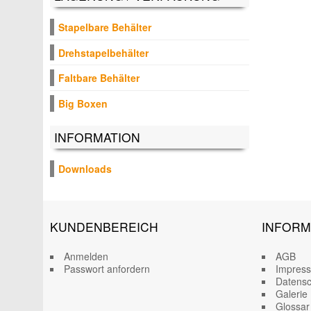
Stapelbare Behälter
Drehstapelbehälter
Faltbare Behälter
Big Boxen
INFORMATION
Downloads
KUNDENBEREICH
INFORM
Anmelden
AGB
Passwort anfordern
Impres
Datensc
Galerie
Glossar