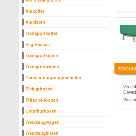
Alukoffer
Alukisten
Transportkoffer
Flightcases
Transportkisten
TABS
Transportwagen
BESCHR
Datenentsorgungsbehälter
Verzin
Pickupboxen
Gewich
Passe
Pritschenboxen
Unterflurboxen
Werkzeugwagen
Werkzeugkisten