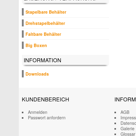
Stapelbare Behälter
Drehstapelbehälter
Faltbare Behälter
Big Boxen
INFORMATION
Downloads
KUNDENBEREICH
INFORM
Anmelden
AGB
Passwort anfordern
Impres
Datensc
Galerie
Glossar