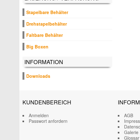
Stapelbare Behälter
Drehstapelbehälter
Faltbare Behälter
Big Boxen
INFORMATION
Downloads
KUNDENBEREICH
INFORM
Anmelden
AGB
Passwort anfordern
Impres
Datensc
Galerie
Glossar