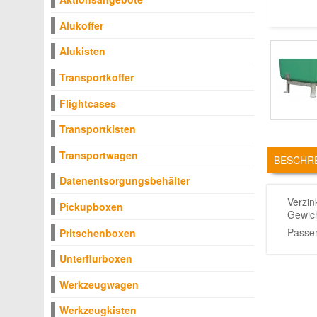
Alukoffer
Alukisten
Transportkoffer
Flightcases
Transportkisten
TABS
Transportwagen
BESCHR
Datenentsorgungsbehälter
Verzin
Pickupboxen
Gewich
Passe
Pritschenboxen
Unterflurboxen
Werkzeugwagen
Werkzeugkisten