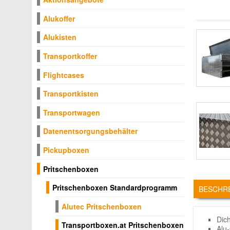
Alukoffer
Alukisten
Transportkoffer
Flightcases
Transportkisten
Transportwagen
Datenentsorgungsbehälter
Pickupboxen
Pritschenboxen
TABS
Pritschenboxen Standardprogramm
BESCHR
Alutec Pritschenboxen
Dic
Transportboxen.at Pritschenboxen
Alu-