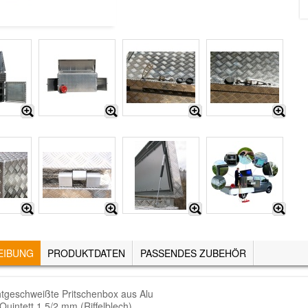
EIBUNG
(AKTIVER
PRODUKTDATEN
PASSENDES ZUBEHÖR
REITER)
htgeschweißte Pritschenbox aus Alu
Quintett 1.5/2 mm (Riffelblech)