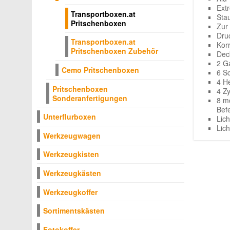
Ext
Transportboxen.at
Sta
Pritschenboxen
Zur
Dru
Transportboxen.at
Kor
Pritschenboxen Zubehör
Dec
2 G
Cemo Pritschenboxen
6 S
4 H
Pritschenboxen
4 Z
Sonderanfertigungen
8 m
Bef
Unterflurboxen
Lic
Lic
Werkzeugwagen
Werkzeugkisten
Werkzeugkästen
Werkzeugkoffer
Sortimentskästen
Fotokoffer