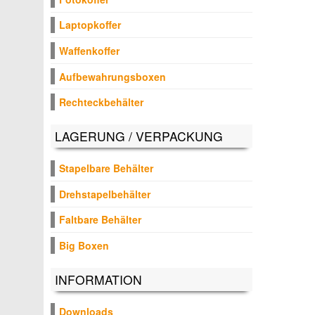
Laptopkoffer
Waffenkoffer
Aufbewahrungsboxen
Rechteckbehälter
LAGERUNG / VERPACKUNG
Stapelbare Behälter
Drehstapelbehälter
Faltbare Behälter
Big Boxen
INFORMATION
Downloads