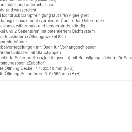
rem stabil und aufbruchsicher
ub- und wasserdicht
 Hochdruck-Dampfreinigung laut IP69K geeignet
ckausgleichselement (verhindert Über- oder Unterdruck)
rosions-, witterungs- und temperaturbeständig
kel und 2 Seitentüren mit patentiertem Dichtsystem
asdruckfedern (Öffnungswinkel 82°)
charnierbänder
ebelverriegelungen mit Ösen für Vorhängeschlösser
ylinderschlösser mit Staubkappen
ontierte Seitenprofile (4 je Längsseite) mit Befestigungslöchern für 
estigungsösen (Zubehör)
hte Öffnung Deckel: 1730x510 mm (LxB)
hte Öffnung Seitentüren: 515x555 mm (BxH)