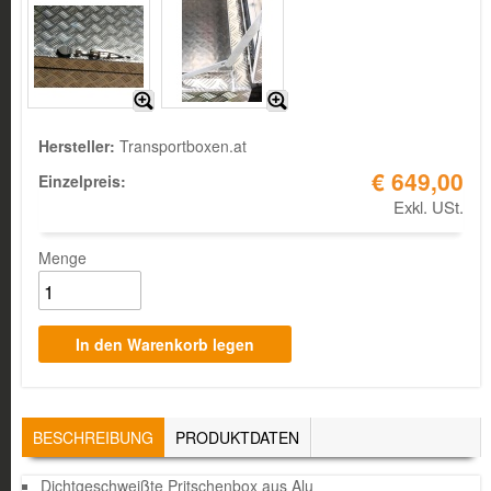
Hersteller:
Transportboxen.at
€ 649,00
Einzelpreis:
Exkl. USt.
Menge
TABS
BESCHREIBUNG
(AKTIVER
PRODUKTDATEN
REITER)
Dichtgeschweißte Pritschenbox aus Alu