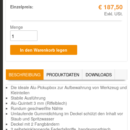
€ 187,50
Einzelpreis:
Exkl. USt.
Menge
TABS
BESCHREIBUNG
(AKTIVER
PRODUKTDATEN
DOWNLOADS
REITER)
Die ideale Alu-Pickupbox zur Aufbewahrung von Werkzeug und
Kleinteilen
Stabile Ausführung
Alu-Quintett 3 mm (Riffelblech)
Rundum geschweißte Nähte
Umlaufende Gummidichtung im Deckel schützt den Inhalt vor
Staub und Spritzwasser
Deckel mit 2 Fangbändern
2 selbsteinklappende Federfallgriffe, handsympathisch