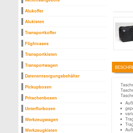
Alukoffer
Alukisten
Transportkoffer
Flightcases
Transportkisten
TABS
Transportwagen
BESCHR
Datenentsorgungsbehälter
Tasche
Pickupboxen
Tasche
Tasche
Pritschenboxen
Auß
gep
Unterflurboxen
vari
Trag
Werkzeugwagen
Tra
Auß
Werkzeugkisten