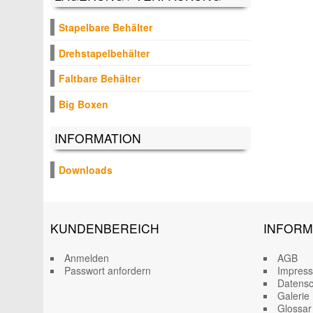
Stapelbare Behälter
Drehstapelbehälter
Faltbare Behälter
Big Boxen
INFORMATION
Downloads
KUNDENBEREICH
INFORM
Anmelden
AGB
Passwort anfordern
Impres
Datensc
Galerie
Glossar