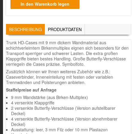
TABS
BESCHREIBUNG
(AKTIVER
PRODUKTDATEN
REITER)
Trunk HD-Cases mit 9 mm dickem Wandmaterial aus
schichtverleimtem Birkenmultiplex eignen sich besonders für den
Transport sperriger und schwerer Lasten. Die extra großen
Klappgriffe bieten bestes Handling. Große Butterfly-Verschlüsse
verriegeln die Cases präzise. Symbolfoto.
Zusätzlich können wir Ihnen weiteres Zubehör wie z.B.:
Caseverbinder, Inneneinteilung mit festen oder variablen
Trennwänden und Polsterungen anbieten.
Staffelpreise auf Anfrage
9 mm Wandstärke (aus Birken-Multiplex)
4 versenkte Klappgriffe
2 versenkte Butterfly-Verschlüsse (Version aufstellbarer
Deckel)
4 versenkte Butterfly-Verschlüsse (Version abnehmbarer
Deckel)
Ausstattung: leer, 3 mm Filz oder 10 mm Plastazon