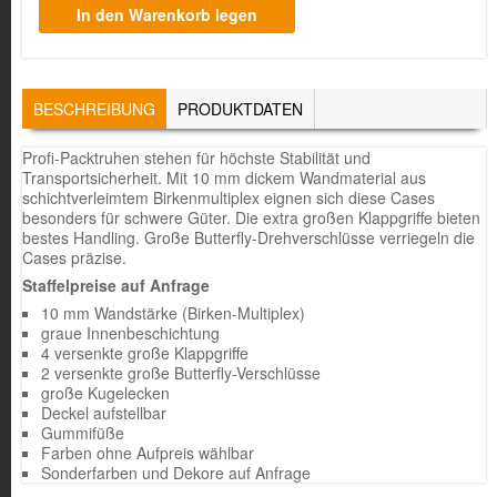
TABS
BESCHREIBUNG
(AKTIVER
PRODUKTDATEN
REITER)
Profi-Packtruhen stehen für höchste Stabilität und
Transportsicherheit. Mit 10 mm dickem Wandmaterial aus
schichtverleimtem Birkenmultiplex eignen sich diese Cases
besonders für schwere Güter. Die extra großen Klappgriffe bieten
bestes Handling. Große Butterfly-Drehverschlüsse verriegeln die
Cases präzise.
Staffelpreise auf Anfrage
10 mm Wandstärke (Birken-Multiplex)
graue Innenbeschichtung
4 versenkte große Klappgriffe
2 versenkte große Butterfly-Verschlüsse
große Kugelecken
Deckel aufstellbar
Gummifüße
Farben ohne Aufpreis wählbar
Sonderfarben und Dekore auf Anfrage