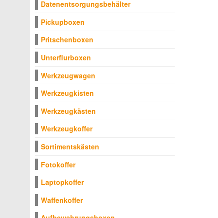
Datenentsorgungsbehälter
Pickupboxen
Pritschenboxen
Unterflurboxen
Werkzeugwagen
Werkzeugkisten
Werkzeugkästen
Werkzeugkoffer
Sortimentskästen
Fotokoffer
Laptopkoffer
Waffenkoffer
Aufbewahrungsboxen