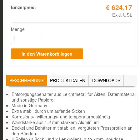
€ 624,17
Einzelpreis:
Exkl. USt.
Menge
TABS
BESCHREIBUNG
(AKTIVER
PRODUKTDATEN
DOWNLOADS
REITER)
Entsorgungsbehälter aus Leichtmetall für Akten, Datenmaterial
und sonstige Papiere
Made in Germany
Extra stabil durch umlaufende Sicken
Korrosions-, witterungs- und temperaturbeständig
Wandstärke aus 1.2 mm starkem Aluminium
Deckel und Behälter mit stabilen, vergüteten Pressprofilen an
den Rändern
4 Rollen (2 Bock- und 2 Lenkrollen), ø 125 mm, spurlose